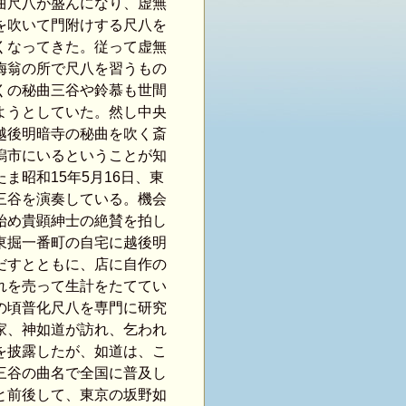
曲尺八が盛んになり、虚無
を吹いて門附けする尺八を
くなってきた。従って虚無
梅翁の所で尺八を習うもの
くの秘曲三谷や鈴慕も世間
ようとしていた。然し中央
越後明暗寺の秘曲を吹く斎
潟市にいるということが知
ま昭和15年5月16日、東
三谷を演奏している。機会
始め貴顕紳士の絶賛を拍し
東掘一番町の自宅に越後明
だすとともに、店に自作の
れを売って生計をたててい
の頃普化尺八を専門に研究
家、神如道が訪れ、乞われ
を披露したが、如道は、こ
三谷の曲名で全国に普及し
と前後して、東京の坂野如