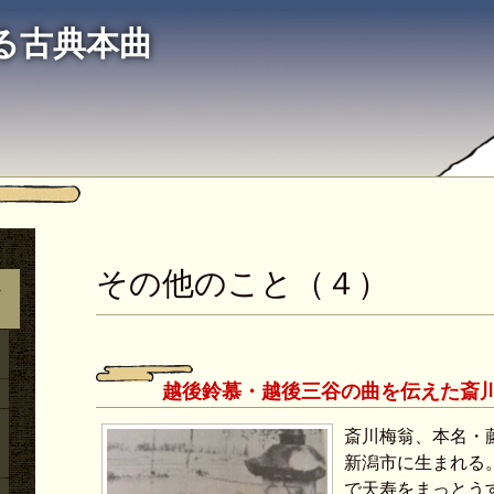
る古典本曲
その他のこと（４）
ん
越後鈴慕・越後三谷の曲を伝えた斎
斎川梅翁、本名・藤
新潟市に生まれる。
で天寿をまっとう