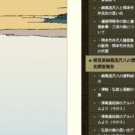
・錦風流尺八と岡本竹
外先生の思い出
・越後明暗寺の旅と越
後鈴慕・三谷の曲につ
いて
・岡本竹外尺八随想集
の販売・岡本竹外先生
の竹歴
根笹派錦風流尺八の
史調査報告
・錦風流尺八の資料紹
介
・津軽・弘前と函館の
旅
・津島孤松師のアルバ
ムより（その１）
・津島孤松師のアルバ
ムより（その２）
・弘前の旅の思い出ア