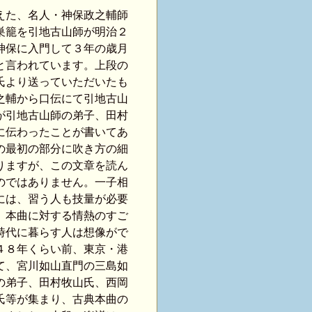
えた、名人・神保政之輔師
巣籠を引地古山師が明治２
神保に入門して３年の歳月
と言われています。上段の
氏より送っていただいたも
之輔から口伝にて引地古山
が引地古山師の弟子、田村
に伝わったことが書いてあ
の最初の部分に吹き方の細
りますが、この文章を読ん
のではありません。一子相
には、習う人も技量が必要
、本曲に対する情熱のすご
時代に暮らす人は想像がで
４８年くらい前、東京・港
て、宮川如山直門の三島如
の弟子、田村牧山氏、西岡
氏等が集まり、古典本曲の