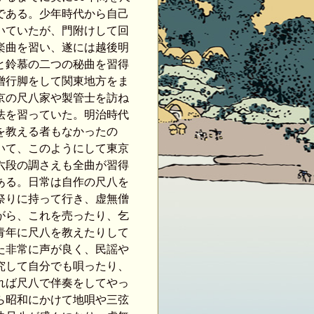
である。少年時代から自己
いていたが、門附けして回
楽曲を習い、遂には越後明
と鈴慕の二つの秘曲を習得
僧行脚をして関東地方をま
京の尺八家や製管士を訪ね
法を習っていた。明治時代
を教える者もなかったの
いて、このようにして東京
六段の調さえも全曲が習得
ある。日常は自作の尺八を
祭りに持って行き、虚無僧
がら、これを売ったり、乞
青年に尺八を教えたりして
た非常に声が良く、民謡や
究して自分でも唄ったり、
れば尺八で伴奏をしてやっ
ら昭和にかけて地唄や三弦