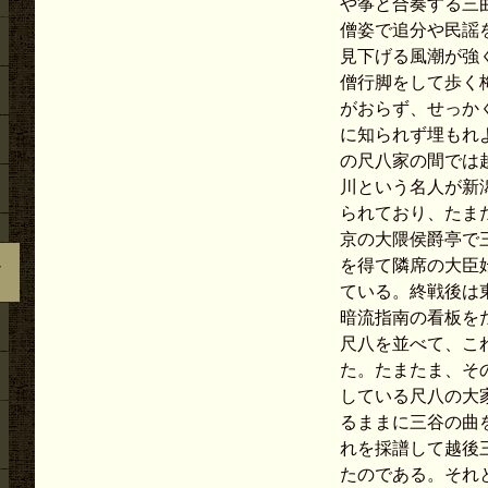
や筝と合奏する三
僧姿で追分や民謡
見下げる風潮が強
僧行脚をして歩く
がおらず、せっか
に知られず埋もれ
の尺八家の間では
川という名人が新
られており、たまた
京の大隈侯爵亭で
定
を得て隣席の大臣
ている。終戦後は
暗流指南の看板を
尺八を並べて、こ
た。たまたま、そ
している尺八の大
るままに三谷の曲
れを採譜して越後
たのである。それ