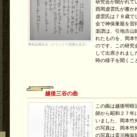
研究会が開かれて
西岡虚雲氏が書か
虚雲氏は７８歳で
会で神保巣籠を習
楽譜は、引地古山
れたものを、岡本
樺島如風氏伝（クリックで画像を拡大）
のです。この研究
して出席されまし
時の様子を聞くこ
越後三谷の曲
この曲は越後明暗
師から昭和２７年
いました、岡本竹
の写真は、岡本竹
の写真は斎川梅翁