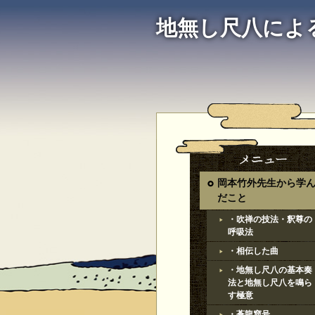
地無し尺八によ
岡本竹外先生から学
だこと
・吹禅の技法・釈尊の
呼吸法
・相伝した曲
・地無し尺八の基本奏
法と地無し尺八を鳴ら
す極意
・蒼龍窟号