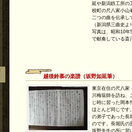
延や新潟鉄工所の
校町の尺八家小山
二つの曲を伝承し
（新潟県三曲史よ
写真は、昭和10年
で献奏している斎
び
越後鈴慕の楽譜（坂野如延筆）
東京在住の尺八家
川梅翁師を訪ね、
じ時に習った岡本
ほとんど同じです
の弟子であった長
のです。長堀氏の
坂野先生の所に習