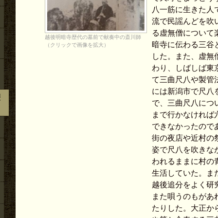
八一筋に生きた人
流で民謡んどを吹
る虚無僧について
越後明暗寺歴代の墓前で献奏中の斎川師
暗寺に伝わる三谷
（クリックで画像を拡大）
した。また、虚無
わり、しばしば東
て三曲尺八や製管
には新潟市で尺八
歴
で、三曲尺八につ
まで行かなければ
できなかったので
街の夜店や近村の
姿で尺八を吹きな
われるままに村の
生活していた。ま
越後追分をよく研
また唄うのもがあ
たりした。大正か