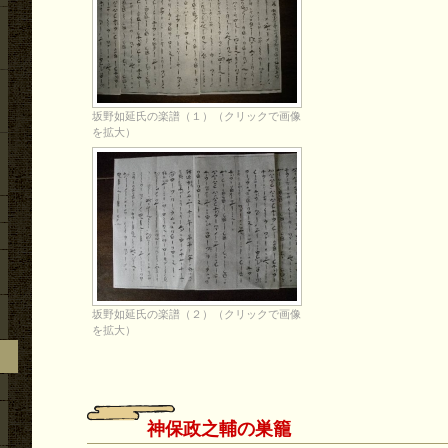
坂野如延氏の楽譜（１）（クリックで画像
を拡大）
坂野如延氏の楽譜（２）（クリックで画像
を拡大）
神保政之輔の巣籠