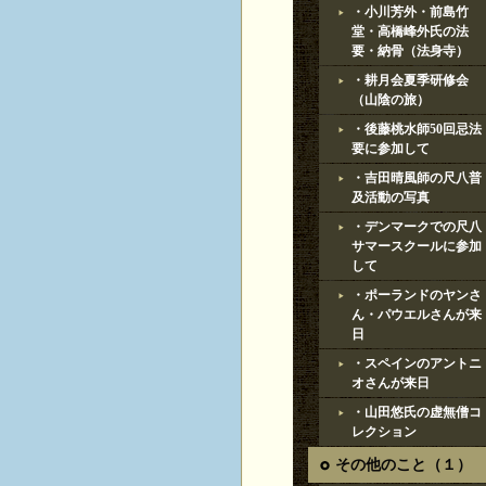
・小川芳外・前島竹
堂・高橋峰外氏の法
要・納骨（法身寺）
・耕月会夏季研修会
（山陰の旅）
・後藤桃水師50回忌法
要に参加して
・吉田晴風師の尺八普
及活動の写真
・デンマークでの尺八
サマースクールに参加
して
・ポーランドのヤンさ
ん・パウエルさんが来
日
・スペインのアントニ
オさんが来日
・山田悠氏の虚無僧コ
レクション
その他のこと（１）