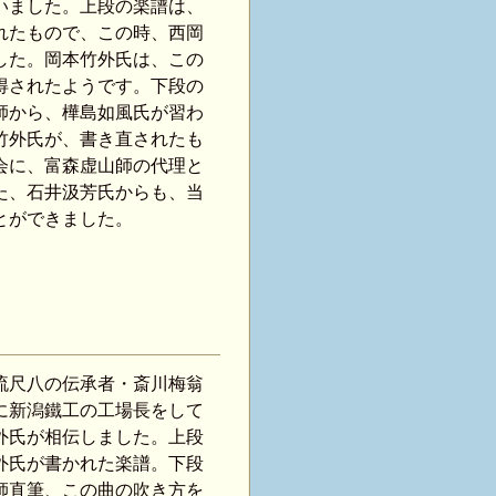
いました。上段の楽譜は、
れたもので、この時、西岡
した。岡本竹外氏は、この
得されたようです。下段の
師から、樺島如風氏が習わ
竹外氏が、書き直されたも
会に、富森虚山師の代理と
た、石井汲芳氏からも、当
とができました。
流尺八の伝承者・斎川梅翁
に新潟鐵工の工場長をして
外氏が相伝しました。上段
外氏が書かれた楽譜。下段
師直筆、この曲の吹き方を