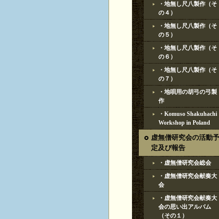
・地無し尺八製作（そ
の４）
・地無し尺八製作（そ
の５）
・地無し尺八製作（そ
の６）
・地無し尺八製作（そ
の７）
・地唄用の胡弓の弓製
作
・Komuso Shakuhachi
Workshop in Poland
虚無僧研究会の活動
定及び報告
・虚無僧研究会総会
・虚無僧研究会献奏大
会
・虚無僧研究会献奏大
会の思い出アルバム
（その１）