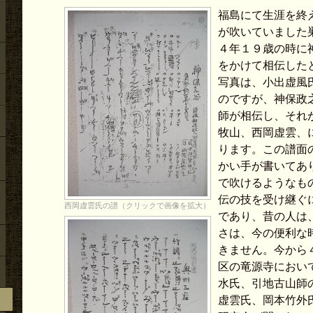
福島にて生涯を終
が吹いていました
４年１９歳の時に
をかけて相伝した
写真は、小出虚風
のですが、神保政
師が相伝し、それ
牧山、西岡虚雲、
ります。この譜面
かい手が書いてあ
で吹けるようなも
伝の技を受け継ぐ
西岡虚雲氏の譜（クリックで画像を拡大）
であり、昔の人は
さは、今の便利な
きません。今から
区の竜源寺におい
水氏、引地古山師
虚雲氏、岡本竹外