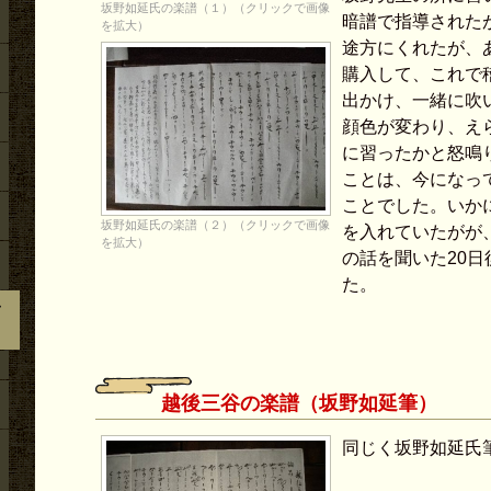
坂野如延氏の楽譜（１）（クリックで画像
暗譜で指導された
を拡大）
途方にくれたが、
購入して、これで
出かけ、一緒に吹
顔色が変わり、え
に習ったかと怒鳴
ことは、今になっ
ことでした。いか
坂野如延氏の楽譜（２）（クリックで画像
を入れていたがが
を拡大）
の話を聞いた20
た。
予
越後三谷の楽譜（坂野如延筆）
同じく坂野如延氏