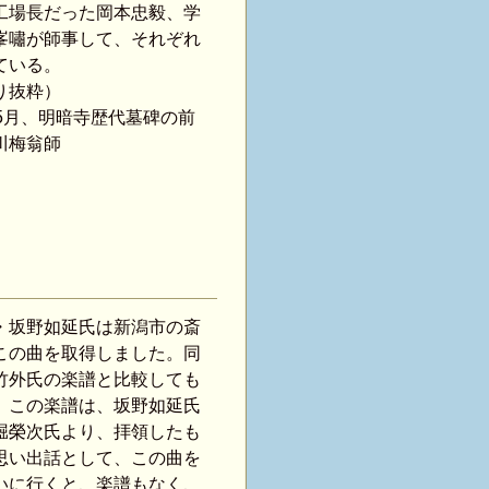
工場長だった岡本忠毅、学
峯嘯が師事して、それぞれ
ている。
り抜粋）
5月、明暗寺歴代墓碑の前
川梅翁師
・坂野如延氏は新潟市の斎
この曲を取得しました。同
竹外氏の楽譜と比較しても
。この楽譜は、坂野如延氏
堀榮次氏より、拝領したも
思い出話として、この曲を
いに行くと、楽譜もなく、