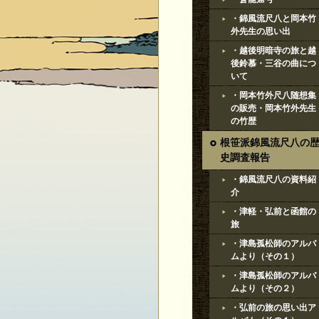
・錦風流尺八と岡本竹
外先生の思い出
・越後明暗寺の旅と越
後鈴慕・三谷の曲につ
いて
・岡本竹外尺八随想集
の販売・岡本竹外先生
の竹歴
根笹派錦風流尺八の
史調査報告
・錦風流尺八の資料紹
介
・津軽・弘前と函館の
旅
・津島孤松師のアルバ
ムより（その１）
・津島孤松師のアルバ
ムより（その２）
・弘前の旅の思い出ア