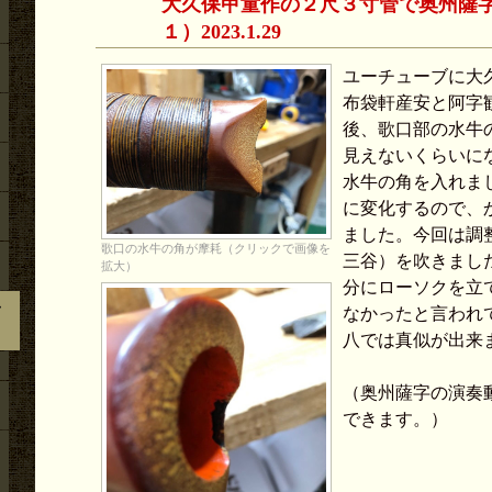
大久保甲童作の２尺３寸管で奥州薩
１）2023.1.29
ユーチューブに大
布袋軒産安と阿字
後、歌口部の水牛
見えないくらいに
水牛の角を入れま
に変化するので、
ました。今回は調
歌口の水牛の角が摩耗（クリックで画像を
三谷）を吹きまし
拡大）
分にローソクを立
予
なかったと言われ
八では真似が出来
（奥州薩字の演奏
できます。）