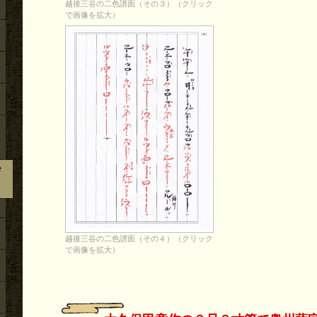
越後三谷の二色譜面（その３）（クリック
で画像を拡大）
び
越後三谷の二色譜面（その４）（クリック
で画像を拡大）