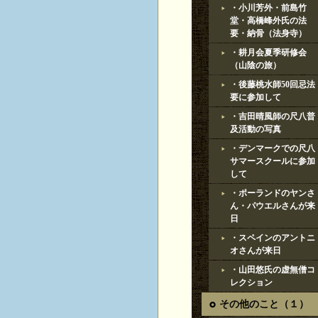
・小川芳外・前島竹
堂・高橋峰外氏の法
要・納骨（法身寺）
・耕月会夏季研修会
（山陰の旅）
・後藤桃水師50回忌法
要に参加して
・吉田晴風師の尺八普
及活動の写真
・デンマークでの尺八
サマースクールに参加
して
・ポーランドのヤンさ
ん・パウエルさんが来
日
・スペインのアントニ
オさんが来日
・山田悠氏の虚無僧コ
レクション
その他のこと（１）