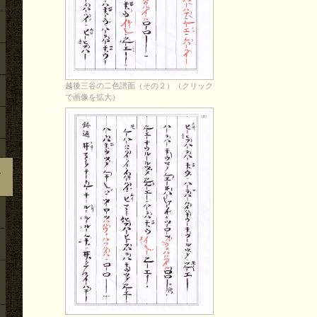
越後三谷の二色譜面（その２）（クリック
で画像を拡大）
定