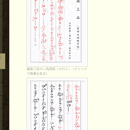
歴
越後三谷の二色譜面（その１）（クリック
で画像を拡大）