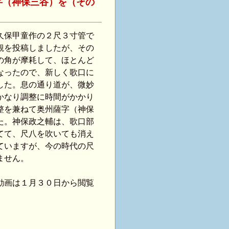
字（神保三谷）を（その
久保甲童作の２尺３寸管で
観を投稿しましたが、その
の角が摩耗して、ほとんど
なったので、新しく歌口に
した。息の通り道が、微妙
かなり調整に時間がかかり
整を兼ねて奥州薩字（神保
た。神保政之輔は、歌口部
てて、尺八を吹いても消え
ていますが、今の時代の尺
ません。
動画は１月３０日から閲覧