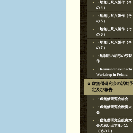
・地無し尺八製作（そ
の４）
・地無し尺八製作（そ
の５）
・地無し尺八製作（そ
の６）
・地無し尺八製作（そ
の７）
・地唄用の胡弓の弓製
作
・Komuso Shakuhachi
Workshop in Poland
虚無僧研究会の活動
定及び報告
・虚無僧研究会総会
・虚無僧研究会献奏大
会
・虚無僧研究会献奏大
会の思い出アルバム
（その１）