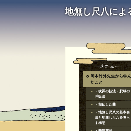
地無し尺八によ
岡本竹外先生から学
だこと
・吹禅の技法・釈尊の
呼吸法
・相伝した曲
・地無し尺八の基本奏
法と地無し尺八を鳴ら
す極意
・蒼龍窟号