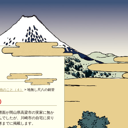
他のこと（４）
>
地無し尺八の銘管
6）
譜面が岡山県高梁市の実家に無か
んでしたが、川崎市の自宅に戻り
考までに掲載します。