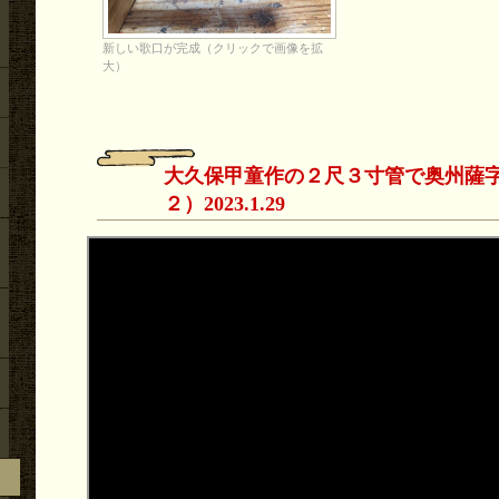
新しい歌口が完成（クリックで画像を拡
大）
大久保甲童作の２尺３寸管で奥州薩
２）2023.1.29