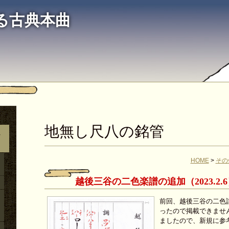
る古典本曲
地無し尺八の銘管
ん
HOME
>
その
越後三谷の二色楽譜の追加（2023.2.
前回、越後三谷の二色
ったので掲載できませ
ましたので、新規に参