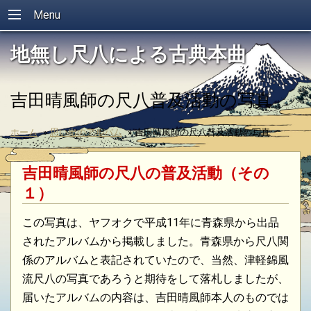
Menu
地無し尺八による古典本曲
吉田晴風師の尺八普及活動の写真
ホーム
»
思い出のアルバム
»
吉田晴風師の尺八普及活動の写真
吉田晴風師の尺八の普及活動（その
１）
この写真は、ヤフオクで平成11年に青森県から出品
されたアルバムから掲載しました。青森県から尺八関
係のアルバムと表記されていたので、当然、津軽錦風
流尺八の写真であろうと期待をして落札しましたが、
届いたアルバムの内容は、吉田晴風師本人のものでは