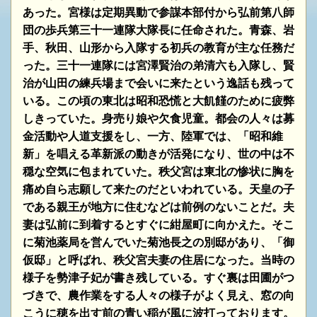
あった。宮様は定期異動で参謀本部付から弘前第八師
団の歩兵第三十一連隊大隊長に任命された。青森、岩
手、秋田、山形から入隊する初兵の教育が主な任務だ
った。三十一連隊には宮澤賢治の弟清六も入隊し、賢
治が山田の練兵場まで会いに来たという
逸話も残って
いる。この頃の東北は昭和恐慌と大飢饉のために疲弊
しきっていた。身売り娘や欠食児童。都会の人々は募
金活動や人道支援をし、一方、陸軍では、「昭和維
新」を唱える革新派の動きが活発になり、世の中は不
穏な空気に包まれていた。秩父宮は東北の惨状に胸を
痛め自ら志願して来たのだといわれている。天皇の子
である親王が地方に住むなどは前例のないことだ。夫
妻は
弘前に到着するとすぐに紺屋町に向かえた。そこ
に菊池薬局を営んでいた菊池長之の別邸があり、「御
仮邸」と呼ばれ、秩父宮夫妻の住居になった。当時の
様子を勢津子妃が書き残している。すぐ裏は田圃がつ
づきで、農作業をする人々の様子がよく見え、窓の向
こうに穂を出す前の青い稲が風に波打っております。