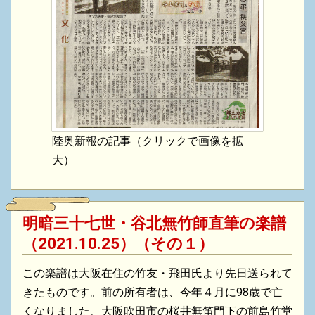
陸奥新報の記事（クリックで画像を拡
大）
明暗三十七世・谷北無竹師直筆の楽譜
（2021.10.25）（その１）
この楽譜は大阪在住の竹友・飛田氏より先日送られて
きたものです。前の所有者は、今年４月に98歳で亡
くなりました、大阪吹田市の桜井無笛門下の前島竹堂