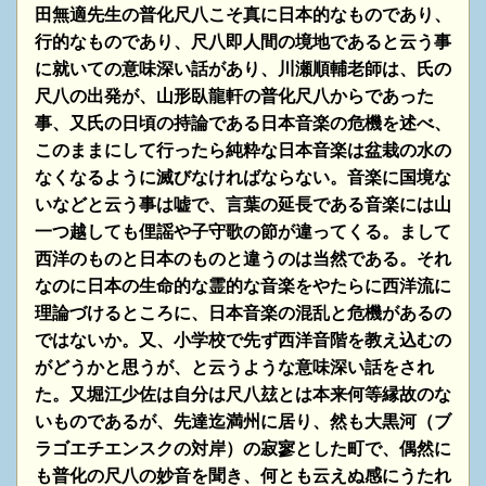
田無適先生の普化尺八こそ真に日本的なものであり、
行的なものであり、尺八即人間の境地であると云う事
に就いての意味深い話があり、川瀬順輔老師は、氏の
尺八の
出発が、山形臥龍軒の普化尺八からであった
事、又氏の日頃の持論である日本音楽の危機を述べ、
このままに
して行ったら純粋な日本音楽は盆栽の水の
なくなるように滅びなければならない。音楽に国境な
いなどと云う事は嘘で、言葉の延長である音楽には山
一つ越しても俚謡や子守歌の節が違ってくる。まして
西洋のものと日本のものと違うのは当然である。それ
なのに日本の生命的な霊的な音楽をやたらに西洋流に
理論づけるところに、日本音楽の混乱と危機があるの
ではないか。又、小学校で先ず西洋音階を教え込むの
がどうかと思うが、と云うような意味深い話をされ
た。又堀江少佐は自分は尺八玆とは本来何等縁故のな
いものであるが、先達迄満州に居り、然も大黒河（ブ
ラゴエチエンスクの対岸）の寂寥とした町で、偶然に
も普化の尺八の妙音を聞き、何とも云えぬ感にうたれ