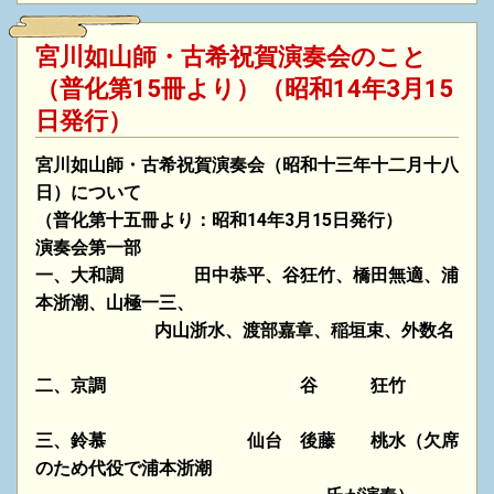
宮川如山師・古希祝賀演奏会のこと
（普化第15冊より）（昭和14年3月15
日発行）
宮川如山師・古希祝賀演奏会（昭和十三年十二月十八
日）について
（普化第十五冊より：昭和14年3月15日発行）
演奏会第一部
一、大和調 田中恭平、谷狂竹、橋田無適、浦
本浙潮、山極一三、
内山浙水、渡部嘉章、稲垣束、外数名
二、京調 谷 狂竹
三、鈴慕 仙台 後藤 桃水（欠席
のため代役で浦本浙潮