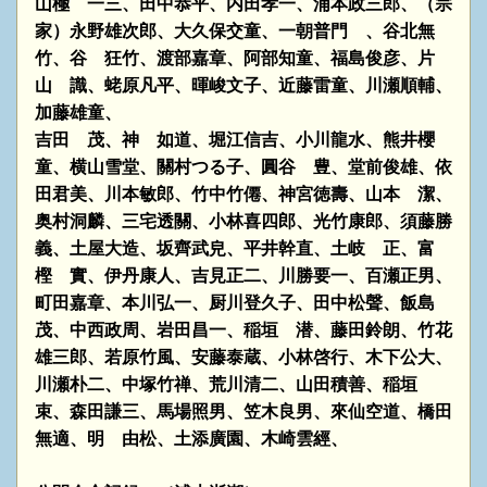
山極 一三、田中恭平、内田孝一、浦本政三郎、（宗
家）永野雄次郎、大久保交童、一朝普門 、谷北無
竹、
谷 狂竹、渡部嘉章、阿部知童、福島俊彦、片
山 識、蛯原凡平、暉峻文子、近藤雷童、川瀬順輔、
加藤雄童、
吉田 茂、神 如道、堀江信吉、小川龍水、熊井櫻
童、横山雪堂、關村つる子、圓谷 豊、堂前俊雄、依
田君美、川本敏郎、竹中竹僊、神宮徳壽、山本 潔、
奥村洞麟、三宅透關、小林喜四郎、光竹康郎、須藤勝
義、土屋大造、坂齊武皃、平井幹直、土岐 正、富
樫 實、伊丹康人、吉見正二、川勝要一、百瀬正男、
町田嘉章、本川弘一、厨川登久子、田中松聲、飯島
茂、中西政周、岩田昌一、稲垣 潜、藤田鈴朗、竹花
雄三郎、若原竹風、安藤泰蔵、小林啓行、木下公大、
川瀬朴二、中塚竹禅、荒川清二、山田積善、稲垣
束、森田謙三、馬場照男、笠木良男、來仙空道、橋田
無適、明 由松、土添廣園、木崎雲經、