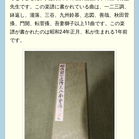
先生です。この楽譜に書かれている曲は、一二三調、
鉢返し、瀧落、三谷、九州鈴慕、志図、善哉、秋田菅
搔、門開、転菅搔、吾妻獅子以上11曲です。この楽
譜が書かれたのは昭和24年正月、私が生まれる1年前
です。