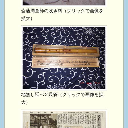
斎藤周童師の吹き料（クリックで画像を
拡大）
地無し延べ２尺管（クリックで画像を拡
大）