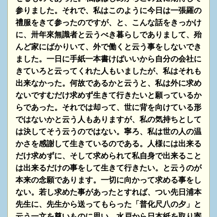
参りました。それで、私はこのように今日は一張羅の
禮服をきて参ったのですが、と、こんな話をきっかけ
に、卅年來無識者と云うべき暮らしでありまして、殆
んど家にばかりいて、外で働くと云う事をしないでき
ました。一日に手紙一本書けばいいから自分の会社に
きていろと云ってくれた人もいましたが、私はそれも
出来なかった。何故であるかと云うと、私は外に求め
ないですむだけ求めず生きて行きたいと願っているか
らであった。それでは却って、世に背を向けている形
ではないかと云う人もありますが、私の気持ちとして
は決してそう云うのではない。寧ろ、私は世の人の温
かさを感謝して生きているのである。人様には出来る
だけ求めずに、そして求められて私自身で出来ること
は出来るだけの事をして生きて行きたい。と云うのが
本来の念願であります。一切に向かって求める事をし
ない。若し求めた事があったとすれば、つい先日浦本
先生に、先生から送ってもらった「普化尺八の夕」と
云う一文を尊いものに思い、水戸から日本紙を取り寄