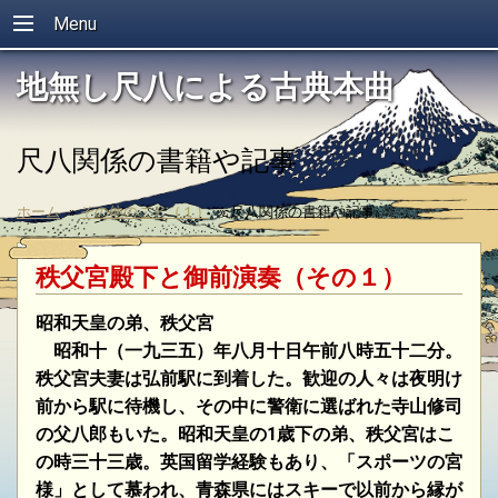
Menu
地無し尺八による古典本曲
尺八関係の書籍や記事
ホーム
»
その他のこと（１）
»
尺八関係の書籍や記事
秩父宮殿下と御前演奏（その１）
昭和天皇の弟、秩父宮
昭和十（一九三五）年八月十日午前八時五十二分。
秩父宮夫妻は弘前駅に到着した。歓迎の
人々は夜明け
前から駅に待機し、その中に警衛に選ばれた寺山修司
の父八郎もいた。昭和天皇の
1
歳下の弟、秩父宮はこ
の時三十三歳。英国留学経験もあり、「スポーツの宮
様」として慕われ、
青森県にはスキーで以前から縁が