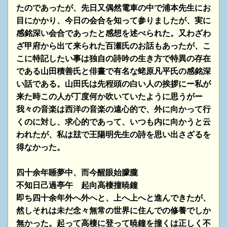
たのであったが、先日又偶然電車の中で浦本先生にお
目にかかり、今日の会合を知って参りましたが、実に
感銘深い会合であったと感想を述べられた。又わざわ
ざ甲府から出て来られた百瀬氏のお話もあったが、こ
こに特記したい事は独自の詩吟の生き方で特異の存在
である山田積善氏と俳晝で有名な蛯原凡平氏の感銘深
い話である。山田氏は先程頭の白い人の挨拶にー私が
来た時この人が丁度何か吹いていたように思うがー
我々の音楽は西洋の音楽の遠心的で、外に向かって行
くのに対し、求心的であって、いつも内に向かうと云
われたが、私は玆で王陽明先生の詩を思い出さざるを
得なかった。
四十余年睡夢中、而今醒眼始朦朧
不知日己過亭午 起向高棲撞暁鐘
即ち四十余年外へ外へと、上へ上へと進んできたが、
然しそれは未だ念々無常の世界に住んでの修養でしか
無かった。起って高棲に登って暁鐘を撞くは正しく不