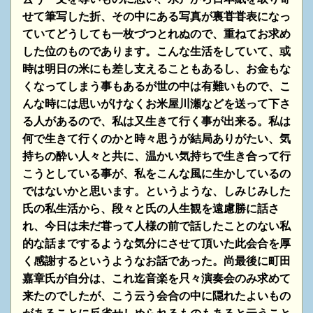
せて筆写した折、その中にある写真が裏甞甞表になっ
ていてどうしても一枚づつとれぬので、重ねてお求め
した位のものであります。こんな生活をしていて、或
時は明日の米にも差し支えることもあるし、お金もな
くなってしまう事もあるが世の中は有難いもので、こ
んな時には思いがけなくお米屋川瀬などを送って下さ
る人があるので、私は又生きて行く事が出来る。私は
何で生きて行くのかと時々思うが結局ありがたい、気
持ちの酔い人々と共に、温かい気持ちで生き合って行
こうとしている事が、私をこんな風に生かしているの
ではないかと思います。というような、しみじみした
氏の私生活から、段々と氏の人生観を遠慮勝に話さ
れ、今日は未だ甞って人様の前で話したことのない私
的な話までするような気分にさせて頂いた此会合を厚
く感謝するというようなお話であった。尚最後に町田
嘉章氏が自分は、これ迄音楽を只々演奏会のみ求めて
来たのでしたが、こう云う会合の中に隠れたよいもの