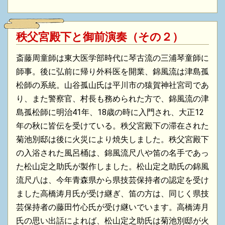
秩父宮殿下と御前演奏（その２）
斎藤周童師は東大医学部時代に琴古流の三浦琴童師に
師事。後に弘前に帰り外科医を開業、錦風流は津島孤
松師の系統。山谷孤山氏は平川市の猿賀神社宮司であ
り、また警察官、村長も務められた方で、錦風流の津
島孤松師に明治41年、18歳の時に入門され、大正12
年の秋に皆伝を受けている。秩父宮殿下の滞在された
菊池別邸は後に火災により焼失しました。秩父宮殿下
の入浴された風呂桶は、錦風流尺八や笛の名手であっ
た松山定之助氏が製作しました。松山定之助氏の錦風
流尺八は、今年青森県から県技芸保持者の認定を受け
ました高橋涛月氏が受け継ぎ、笛の方は、同じく県技
芸保持者の藤田竹心氏が受け継いでいます。高橋涛月
氏の思い出話によれば、松山定之助氏は菊池別邸が火