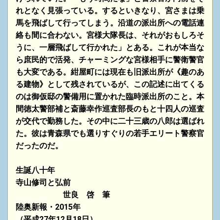
れとなく見張っている。するといきなり、宮さまは乗
馬を飛ばして行ってしまう。沿道の派出所への電話連
絡も間に合わない。宮様大隊長は、それがおもしろそ
うに、一層飛ばして行かれた」とある。これが本当な
ら庶民的で活発、チャーミングな宮様相手に警衛警官
も大変である。紺屋町には現在も旧派出所が《趣のあ
る建物》として残されているが、この記述に出てくる
のは御仮邸の警備用に置かれた臨時派出所のこと。本
間徳太警部補と斎藤幸作巡査部長のもと十四人の巡査
が交代で勤務した。その中に二十三歳の八郎は選ばれ
た。彼は青森県でも選りすぐりの若手
エリート警察官
だったのだ。
生誕八十年
寺山修司と弘前
世良 啓 筆
陸奥新報・2015年
（平成27年12月18日）