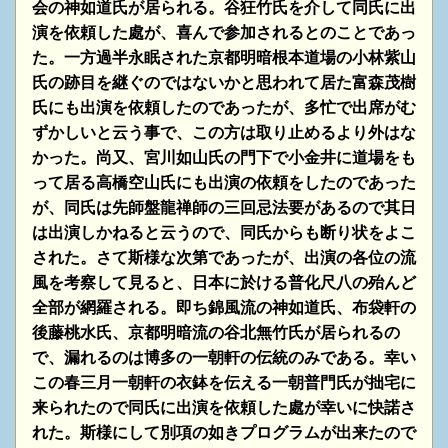
会の神如道氏が居られる。谷狂竹氏を介して同氏に出
演を依頼した處が、喜んで参加されるとのことであっ
た。一方過半永眠された
京都明暗根本道場の小林紫山
氏の跡目を継ぐのではないかと思われて居た富森茂樹
氏にも出演を依頼したので
あったが、多忙で出席がむ
ずかしいと云う事で、この方は取り止めるより外はな
かった。尚又、宮川如山氏の
門下で小金井に道場をも
って居る高橋空山氏にも出演の依頼をしたのであった
が、同氏は先師盤龍禅師の
三回忌法要があるので其日
は出演しかねると云うので、同氏からも断り状をよこ
された。さて斯様な次第で
あったが、出演の各位の流
風を考察して見ると、日本に於ける普化尺八の殆んど
全部が網羅される。
即ち錦風流の神如道氏、布袋軒の
後藤桃水氏、京都明暗流の谷北無竹氏が居られるの
で、漏れるのは博多の
一朝軒の伝統のみである。幸い
この春三月一朝軒の衣鉢を伝える一朝普門氏が拙宅に
来られたので同氏に
出演を依頼した處が幸いに快諾さ
れた。斯様にして別項の如きプログラムが出来たので