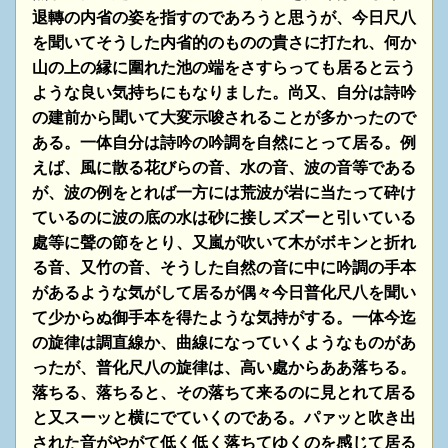
退轉の内省の姿を指すのであろうと思うが、今日尺八
を聞いてそうした内省的のものの貴さに打たれ、何か
山の上の縁に圍れた池の端をさすらっても居ると云う
ような良い気持ちにもなりました。尚又、自分は詩吟
の建前から聞いて大変示唆されることが多かったので
ある。一体自分は詩吟の吟調を自然にとって居る。例
えば、風に散る花びらの音、水の音、波の音等である
が、波の例をとれば一方には荒波が岩に当たって砕け
ているのに波の底の水は砂に接しズズーと引いている
處等に聲の節をとり、又嵐が吹いて木がボキンと折れ
る音、又竹の音、そうした自然の音に中に吟調の手本
があるような気がして居るが偶々今日普化尺八を聞い
て少からぬ御手本を得たような気持がする。一体今迄
の旋律は調直線か、曲線になっていくようなものがあ
ったが、普化尺八の旋律は、高い處からああ落ちる。
落ちる、落ちると、その落ちて来るのに見とれて居る
と又スーッと横にでていくのである。パァッと吹き出
された音がやがて低く低く落ちてゆくのを感じて居る