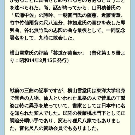
があることに反省せしめられるものもあると云うこと
を述べられた。尚、話が終ってから、山田積善氏の
「広瀬中佐」の詩吟、一朝普門氏の薩慈、近藤雷童、
竹中竹仙兩翁の尺八追分、神如道氏の喜びを表した即
興曲、谷北無竹氏の志図の曲を最後として、一同記念
署名をして、九時に散会した。
横山雪堂氏の評論「芸道か芸当か」
（普化第１５冊よ
り：昭和14年3月15日発行）
戦前の三曲の記事ですが、横山雪堂氏は東洋大学出身
で異色の人物。仙人といわれた風格の人で昔風の丁髷
姿は特に異形を放っていて、書家としては日本中に名
を知られた変人でした。民謡の後藤桃水門下として正
調追分唄い手であり、変わり種尺八家でもありまし
た。普化尺八の賛助会員でもありました。