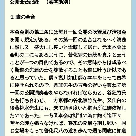
公開会合記録 （浦本浙潮）
１.晝の会合
本会会則の第三条には毎月一回公開の吹簫及び清談会
を開く規定がある。その第一回の会合はなるべく清楚
に
然し又 盛大にし度いと念願して居た。元来本会は
会則の二にもあるように、普化宗の伝統を貴ぶと云う
ことが一つの目的であるので、その意味からは成るべ
く斯道の先達の士を尊敬することも道に叶う所以であ
ると
思っていた。偶々宮川如山師が本年をもって古希
に達せられるので、是非先生の古希の祝いを兼ねて第
一回の
公開演奏会をやらなければならぬと、谷狂竹氏
とも打ち合わせ、一方京都の谷北無竹先生、又仙台の
後藤桃水先生にも、来て頂き度いと御両所に御依頼し
たのであった。一方又本会は斯道の為に飽く迄正々
堂々の陣を張ら
なければ、将来の発展を期し難い。同
じ立場をもって普化尺八の道を歩んで居る同志に如道