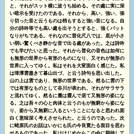
と、それがスット横に波うち始める。その處に実に深
い暗示を受けたのである。それから、高い、強い、張
り切った音と云うものは梢もすると強い音になる。自
分の詩吟等でも高い處を出そうとすると、強くパット
なりがちである。それなのに普化尺八では、底が小さ
い弱い驚くべき静かな音で出る處があった。之は詩吟
でも学びたいと思った。それから普化の音色は如何に
も無形の世界から有形のものになり、又それが無形の
世界に入ってゆく。私はそれを大変面白く感じた。私
は璋潭雲盡きて暮山出づ、と云う詩句を思い出した。
山の上は雲であり、無形の世界である。然るに雲の下
では有形なものとして谷川が表われ、それがサラサラ
と流れてゆく。然るに麓は霞んで居て又無形の姿にな
る。之は吾々の心と肉体と云うのもが無窮から姿にな
り、姿から又無窮に入るということになると思われ面
白く意味深く考えさせられた。と云うのであった。次
に蛯原氏のお話はいかにも氏の今良寛たる面目を思わ
せるものであった。私ははじめからこの会に期待して