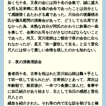
如く七十名、又夜の会には四十名の会集で、誠に盛大
な而も近来稀に見る魂の会合であったことは自分とし
て感謝措くあたわざる處であった。只仙台の後藤桃水
氏が
傷兵慰問の演奏会があって、どうしても出席でき
なかった為、未熟な自分が同氏のかわりに鈴慕の一曲
を奏して、
会衆のお耳をけがさなければならないこと
であった。尚又、宮川老師はご都合で夜の会合に出ら
れなかったが、
是又「吹一寥吹して去る」と云う普化
尺八には却って應しい余情を残したのかも知れない。
２．
夜の演奏清談会
會者四十名、古希を祝はれた宮川如山師は飄々乎とし
て吹一吹して去られたが、古希祝ひとあって、席次は
年齢
順で、般若湯が、一本づつ食膳に並んだ。食事中
に自己紹介があり始まり、主として当日の感想と普化
尺八との
縁故を紹介された。それ等の内で主な話を挙げると橋