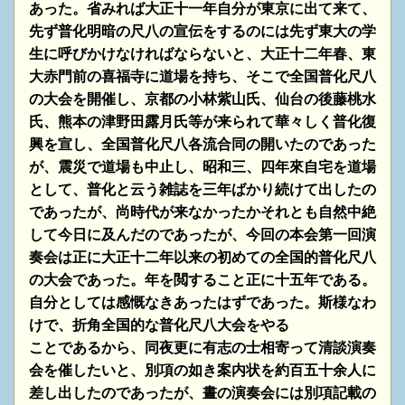
あった。省みれば
大正十一年自分が東京に出て来て、
先ず普化明暗の尺八の宣伝をするのには先ず東大の学
生に呼びかけなければ
ならないと、大正十二年春、東
大赤門前の喜福寺に道場を持ち、そこで全国普化尺八
の大会を開催し、京都の
小林紫山氏、仙台の後藤桃水
氏、熊本の津野田露月氏等が来られて華々しく普化復
興を宣し、全国普化尺八
各流合同の開いたのであった
が、震災で道場も中止し、昭和三、四年來自宅を道場
として、普化と云う雑誌を
三年ばかり続けて出したの
であったが、尚時代が来なかったかそれとも自然中絶
して今日に及んだのであったが、
今回の本会第一回演
奏会は正に大正十二年以来の初めての全国的普化尺八
の大会であった。年を閲すること正に
十五年である。
自分としては感慨なきあったはずであった。斯様なわ
けで、折角全国的な普化尺八大会をやる
ことであるから、同夜更に有志の士相寄って清談演奏
会を催したいと、別項の如き案内状を約百五十余人に
差し出したのであったが、晝の演奏会には別項記載の