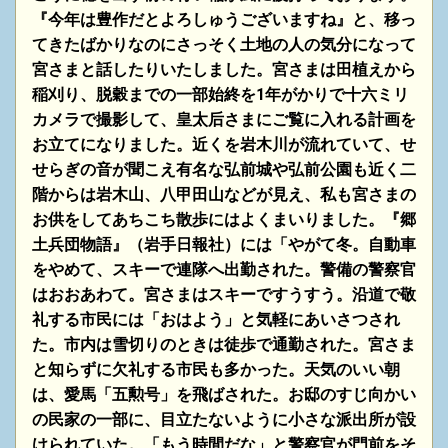
『今年は豊作だとよろしゅうございますね』と、移っ
てきたばかりなのにさっそく土地の人の気分になって
宮さまと話したりいたしました。宮さまは田植えから
稲刈り、脱穀までの一部始終を
1
年がかりで十六ミリ
カメラで撮影して、皇太后さまにご覧に入れる計画を
お立てになりました。近くを岩木川が流れていて、せ
せらぎの音が聞こえ有名な弘前城や弘前公園も近く二
階からは岩木山、八甲田山などが見え、私も宮さまの
お供をしてあちこち散歩にはよくまいりました。『郷
土兵団物語』（岩手日報社）には「やがて冬。自動車
をやめて、スキーで連隊へ
出勤された。警備の警察官
はおおあわて。宮さまはスキーですうすう。沿道で敬
礼する市民には「おはよう」と気軽にあいさつされ
た。市内は雪切りのときは徒歩で通勤された。宮さま
と知らずに欠礼する市民も多かった。天気のいい朝
は、愛馬「五勲号」を飛ばされた。お邸のすじ向かい
の民家の一部に、目立たないように小さな派出所が設
けられていた。「もう時間だな」と警察官が
門前をそ