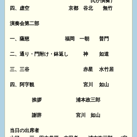
氏が演奏）
四、虚空 京都 谷北 無竹
演奏会第二部
一、薩慈 福岡 一朝 普門
二、通り・門附け・鉢返し 神 如道
三、三谷 赤星 水竹居
四、阿字観 宮川 如山
挨拶 浦本政三郎
謝辞 宮川 如山
当日の出席者