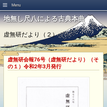
Menu
地無し尺八による古典本曲
虚無研だより（２）
ホーム
»
虚無僧研究会の活動予定及び報告
»
虚無研だより（２）
虚無研会報76号（虚無研だより）（そ
の１）令和2年3月発行