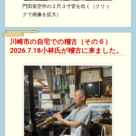
門田笛空作の２尺３寸管を吹く（クリッ
クで画像を拡大）
川崎市の自宅での稽古（その６）
2026.7.18小林氏が稽古に来ました。