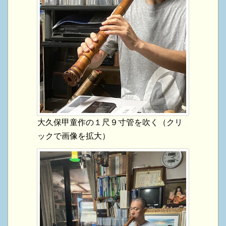
大久保甲童作の１尺９寸管を吹く（クリ
ックで画像を拡大）