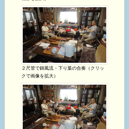
２尺管で錦風流・下り葉の合奏（クリッ
クで画像を拡大）