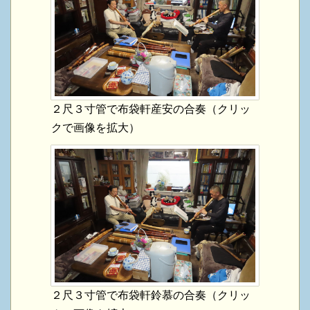
２尺３寸管で布袋軒産安の合奏（クリッ
クで画像を拡大）
２尺３寸管で布袋軒鈴慕の合奏（クリッ