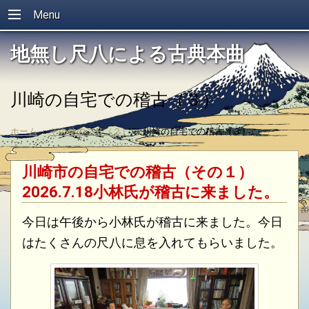
Menu
地無し尺八による古典本曲
川崎の自宅での稽古（３）
ホーム
»
その他のこと（２）
»
川崎の自宅での稽古（３）
川崎市の自宅での稽古（その１）
2026.7.18小林氏が稽古に来ました。
今日は午後から小林氏が稽古に来ました。今日
はたくさんの尺八に息を入れてもらいました。