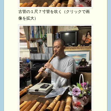
古管の１尺７寸管を吹く（クリックで画
像を拡大）