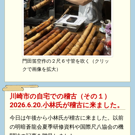
門田笛空作の２尺６寸管を吹く（クリッ
クで画像を拡大）
川崎市の自宅での稽古（その１）
2026.6.20.小林氏が稽古に来ました。
今日は午後から小林氏が稽古に来ました。以前
の明暗蒼龍会夏季研修資料や国際尺八協会の機