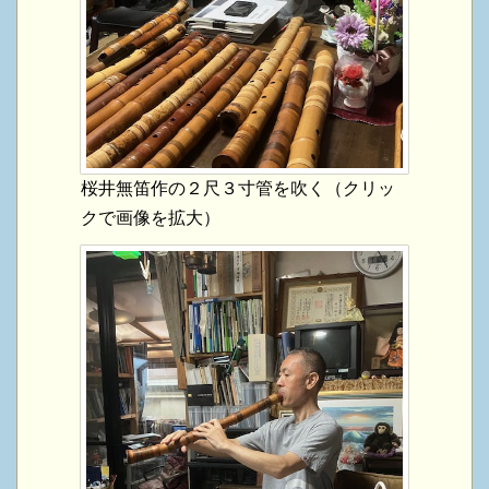
桜井無笛作の２尺３寸管を吹く（クリッ
クで画像を拡大）