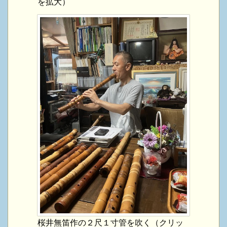
を拡大）
桜井無笛作の２尺１寸管を吹く（クリッ