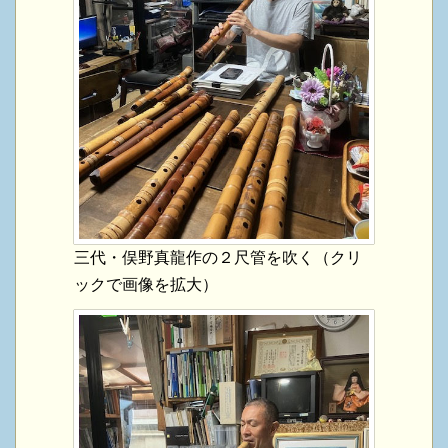
三代・俣野真龍作の２尺管を吹く（クリ
ックで画像を拡大）