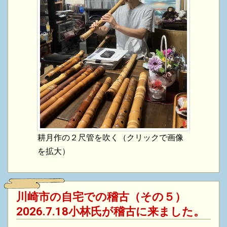
耕月作の２尺管を吹く（クリックで画像
を拡大）
川崎市の自宅での稽古（その５）
2026.7.18小林氏が稽古に来ました。