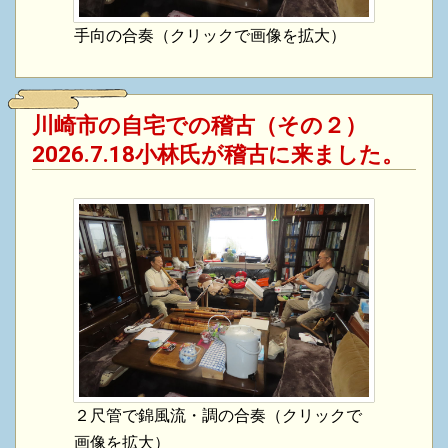
手向の合奏（クリックで画像を拡大）
川崎市の自宅での稽古（その２）
2026.7.18小林氏が稽古に来ました。
２尺管で錦風流・調の合奏（クリックで
画像を拡大）