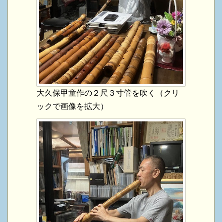
大久保甲童作の２尺３寸管を吹く（クリ
ックで画像を拡大）