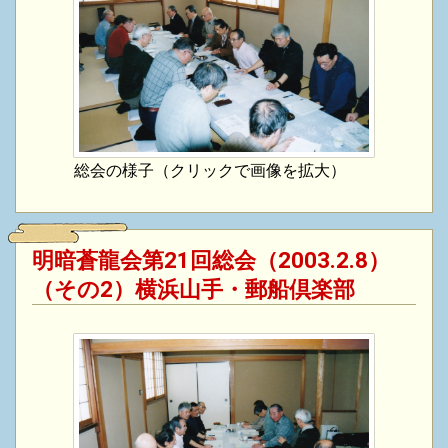
総会の様子（クリックで画像を拡大）
明暗蒼龍会第21回総会（2003.2.8）
（その2）横浜山手・郵船倶楽部