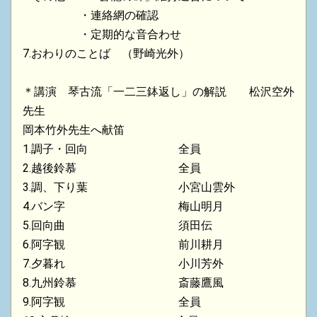
・連絡網の確認
・定期的な音合わせ
7.おわりのことば （野崎光外）
＊講演 琴古流「一二三鉢返し」の解説 松沢空外
先生
岡本竹外先生へ献笛
1.調子・回向 全員
2.越後鈴慕 全員
3.調、下り葉 小宮山雲外
4.バン字 梅山明月
5.回向曲 須田伝
6.阿字観 前川耕月
7.夕暮れ 小川芳外
8.九州鈴慕 斎藤鷹風
9.阿字観 全員