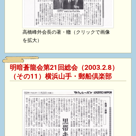
高橋峰外会長の著・轍（クリックで画像
を拡大）
明暗蒼龍会第21回総会（2003.2.8）
（その11）横浜山手・郵船倶楽部