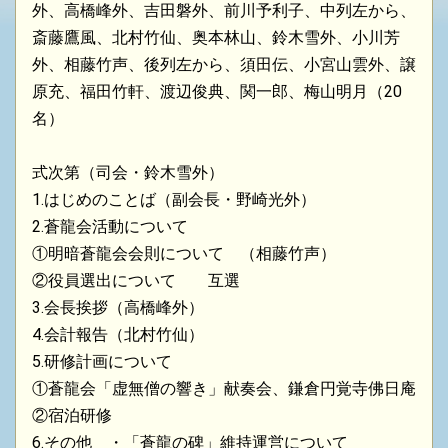
外、高橋峰外、吉田磐外、前川予利子、中列左から、
斎藤鷹風、北村竹仙、奥本林山、鈴木雪外、小川芳
外、相藤竹声、後列左から、須田伝、小宮山雲外、譲
原充、福田竹軒、渡辺俊典、関一郎、梅山明月（20
名）
式次第（司会・鈴木雪外）
1.はじめのことば（副会長・野崎光外）
2.蒼龍会活動について
①明暗蒼龍会会則について （相藤竹声）
②役員選出について 互選
3.会長挨拶（高橋峰外）
4.会計報告（北村竹仙）
5.研修計画について
①蒼龍会「虚無僧の響き」献奏会、鎌倉円覚寺佛日庵
②宿泊研修
6.その他 ・「蒼龍の碑」維持運営について