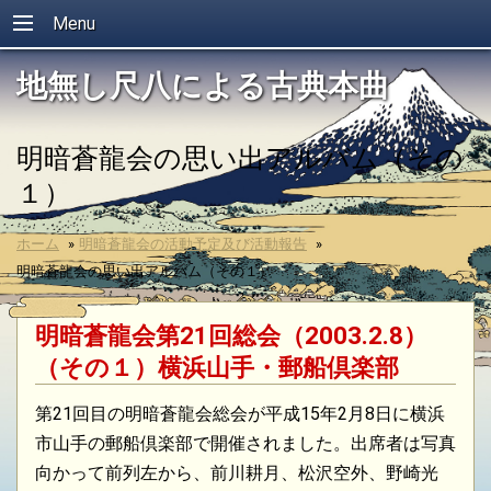
Menu
地無し尺八による古典本曲
明暗蒼龍会の思い出アルバム（その
１）
ホーム
»
明暗蒼龍会の活動予定及び活動報告
»
明暗蒼龍会の思い出アルバム（その１）
明暗蒼龍会第21回総会（2003.2.8）
（その１）横浜山手・郵船倶楽部
第21回目の明暗蒼龍会総会が平成15年2月8日に横浜
市山手の郵船倶楽部で開催されました。出席者は写真
向かって前列左から、前川耕月、松沢空外、野崎光