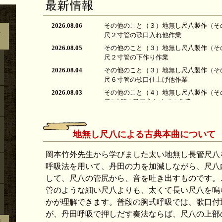
2026.08.06
その他のこと（３）地無し尺八製作（その１０
ん
尺２寸管の歌口入れ他作業
2026.08.05
その他のこと（３）地無し尺八製作（その１０
尺２寸管の下作り作業
2026.08.04
その他のこと（３）地無し尺八製作（その１０
尺６寸管の歌口仕上げ他作業
2026.08.03
その他のこと（４）地無し尺八製作（その１０
尺6寸管の歌口入れまでの作業
2026.08.02
その他のこと（４）地無し尺八製作（その１０
尺6寸管の下作り作業
地無し尺八による古典本曲について
2026.08.01
その他のこと（４）地無し尺八製作（その１０
尺３寸管の歌口仕上げ他作業
岡本竹外先生から学びました太い地無し長管尺八
2026.07.31
その他のこと（４）地無し尺八製作（その１０
呼吸法を用いて、丹田の力を加減しながら、尺八
尺３寸管の歌口入れまでの作業
して、尺八の管尻から、音を吐き出すものです。
2026.07.30
その他のこと（４）地無し尺八製作（その１０
管のような細い尺八よりも、太くて長い尺八を
鳴
尺３寸管の下作り作業
かが理解できます。
普段の胸式呼吸では、歌口付
2026.07.29
その他のこと（４）地無し尺八製作（その１０
が、丹田呼吸で押しだす奏法ならば、尺八の上部
尺管の歌口仕上げ他作業