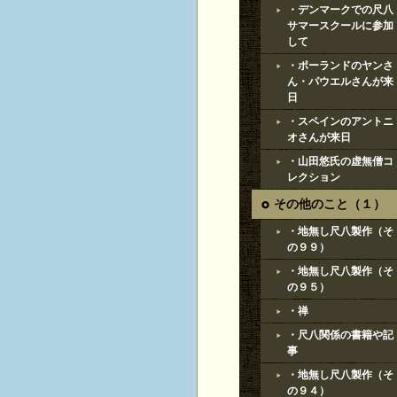
・デンマークでの尺八
サマースクールに参加
して
・ポーランドのヤンさ
ん・パウエルさんが来
日
・スペインのアントニ
オさんが来日
・山田悠氏の虚無僧コ
レクション
その他のこと（１）
・地無し尺八製作（そ
の９９）
・地無し尺八製作（そ
の９５）
・禅
・尺八関係の書籍や記
事
・地無し尺八製作（そ
の９４）