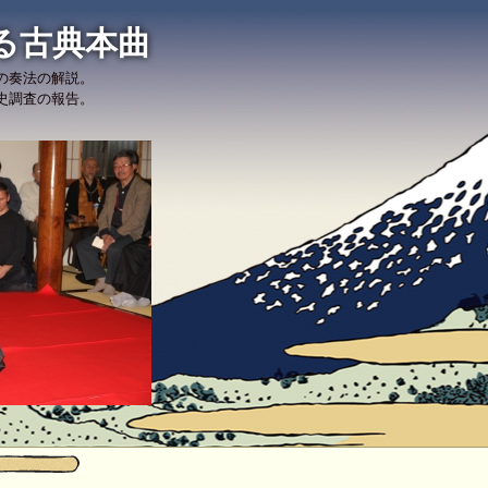
る古典本曲
の奏法の解説。
史調査の報告。
。