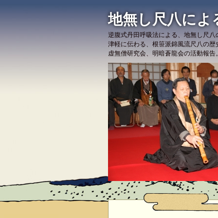
地無し尺八によ
逆腹式丹田呼吸法による、地無し尺八
津軽に伝わる、根笹派錦風流尺八の歴
虚無僧研究会、明暗蒼龍会の活動報告