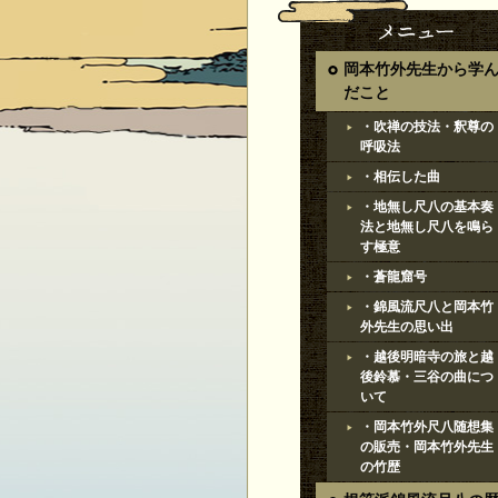
岡本竹外先生から学
だこと
・吹禅の技法・釈尊の
呼吸法
・相伝した曲
・地無し尺八の基本奏
法と地無し尺八を鳴ら
す極意
・蒼龍窟号
・錦風流尺八と岡本竹
外先生の思い出
・越後明暗寺の旅と越
後鈴慕・三谷の曲につ
いて
・岡本竹外尺八随想集
の販売・岡本竹外先生
の竹歴