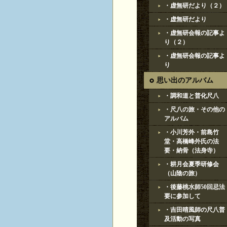
・虚無研だより（２）
・虚無研だより
・虚無研会報の記事よ
り（２）
・虚無研会報の記事よ
り
思い出のアルバム
・調和道と普化尺八
・尺八の旅・その他の
アルバム
・小川芳外・前島竹
堂・高橋峰外氏の法
要・納骨（法身寺）
・耕月会夏季研修会
（山陰の旅）
・後藤桃水師50回忌法
要に参加して
・吉田晴風師の尺八普
及活動の写真