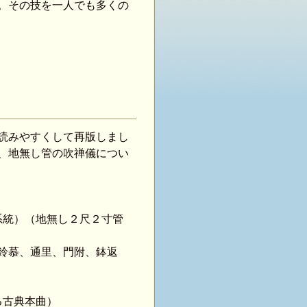
。
その技を一人でも多くの
１）（2026.7.28）2
１）（2026.7.27）2
１）（2026.7.22）2
１）（2026.7.21）2
１）（2026.7.20）1
読みやすくして再版しまし
、地無し管の吹禅儀につい
）（2026.7.19)1
の３）2026.7.18小
系統）（地無し２尺２寸管
）（2026.7.17)1
鈴慕、通里、門附、鉢返
）（2026.7.15)1
０）（2026.7.14)２
る古典本曲）