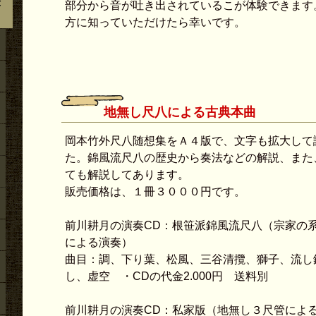
歴
部分から音が吐き出されているこが体験できます
2026.07.28
その他のこと（４）地無し尺八製作（その１０
尺管の歌口入れまでの作業
方に知っていただけたら幸いです。
2026.07.27
その他のこと（４）地無し尺八製作（その１０
尺管の下作り作業
2026.07.22
その他のこと（４）地無し尺八製作（その１０
尺６寸管の歌口入れ他作業
2026.07.21
その他のこと（４）地無し尺八製作（その１０
地無し尺八による古典本曲
尺６寸管の下作り作業
2026.07.20
その他のこと（４）地無し尺八製作（その１０
岡本竹外尺八随想集をＡ４版で、文字も拡大して
尺８寸管歌口仕上げ他作業
た。錦風流尺八の歴史から奏法などの解説、また
2026.07.19
その他のこと（４）地無し尺八製作（その１００
ても解説してあります。
尺８寸管歌口入れ他作業
販売価格は、１冊３０００円です。
2026.07.18
その他のこと（２）川崎市の自宅での稽古（そ
林氏が稽古に来ました。
前川耕月の演奏CD：根笹派錦風流尺八（宗家の
2026.07.17
その他のこと（４）地無し尺八製作（その１００
による演奏）
尺８寸管下作り作業
曲目：調、下り葉、松風、三谷清攬、獅子、流し
2026.07.15
その他のこと（４）地無し尺八製作（その１００
尺7寸管・2本の仕上げ作業
し、虚空 ・CDの代金2.000円 送料別
2026.07.14
その他のこと（４）地無し尺八製作（その１０
尺２寸管の歌口仕上げ他作業
前川耕月の演奏CD：私家版（地無し３尺管によ