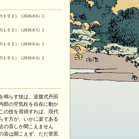
２）（2026.8.6）2
２）（2026.8.5）2
２）（2026.8.4）2
１）（2026.8.3）2
１）（2026.8.2）2
１）（2026.8.1）2
を鳴らす技は、逆腹式丹田
１）（2026.7.31）2
内部の空気柱を
自在に動か
この技を
習得すれば、現代
１）（2026.7.30）2
らす方が、いかに楽である
近の音しか聞こえません
１）（2026.7.29）2
の音は聞こえず、ただ管尻