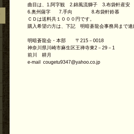
2026.07.13
その他のこと（４）地無し尺八製作（その１０
曲目は、1.阿字観 2.錦風流獅子 3.布袋軒産安 
尺２寸管の歌口入れ他作業
6.奥州薩字 7.手向 8.布袋軒鈴慕
定
2026.07.12
その他のこと（４）地無し尺八製作（その１０
ＣＤは送料共１０００円です。
尺２寸管の下作り作業
購入希望の方は、下記 明暗蒼龍会事務局まで連
2026.07.11
その他のこと（４）地無し尺八製作（その１０
尺５寸５分管の歌口仕上げ他作業
明暗蒼龍会・本部 〒215－0018
2026.07.10
その他のこと（４）地無し尺八製作（その１０
神奈川県川崎市麻生区王禅寺東2－29－1
尺５寸５分管の歌口入れまでの作業
前川 耕月
2026.07.09
その他のこと（４）地無し尺八製作（その１０
e-mail cougetu9347@yahoo.co.jp
尺５寸５分管の下作り作業
2026.07.08
その他のこと（４）地無し尺八製作（その１０
尺２寸管の歌口仕上げ他作業
2026.07.07
その他のこと（４） 地無し尺八製作（その１
尺２寸管の歌口入れ他作業
2026.07.06
その他のこと（１）地無し尺八製作（その９９
寸管下作り作業
2026.07.05
その他のこと（１）地無し尺八製作（その９９
９寸管の歌口仕上げ他作業
2026.07.04
その他のこと（１）地無し尺八製作（その９９
９寸管の歌口入れまでの作業