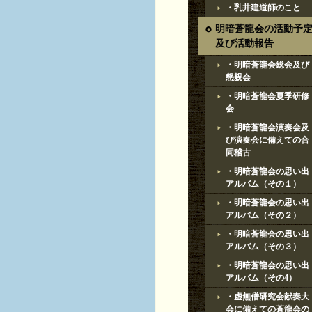
・乳井建道師のこと
明暗蒼龍会の活動予
及び活動報告
・明暗蒼龍会総会及び
懇親会
・明暗蒼龍会夏季研修
会
・明暗蒼龍会演奏会及
び演奏会に備えての合
同稽古
・明暗蒼龍会の思い出
アルバム（その１）
・明暗蒼龍会の思い出
アルバム（その２）
・明暗蒼龍会の思い出
アルバム（その３）
・明暗蒼龍会の思い出
アルバム（その4）
・虚無僧研究会献奏大
会に備えての蒼龍会の