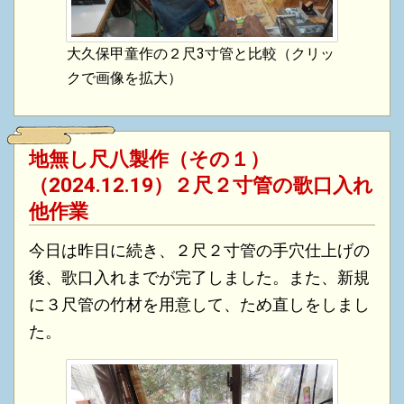
大久保甲童作の２尺3寸管と比較（クリッ
クで画像を拡大）
地無し尺八製作（その１）
（2024.12.19）２尺２寸管の歌口入れ
他作業
今日は昨日に続き、２尺２寸管の手穴仕上げの
後、歌口入れまでが完了しました。また、新規
に３尺管の竹材を用意して、ため直しをしまし
た。