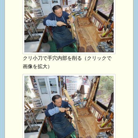
クリ小刀で手穴内部を削る（クリックで
画像を拡大）