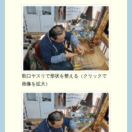
歌口ヤスリで形状を整える（クリックで
画像を拡大）