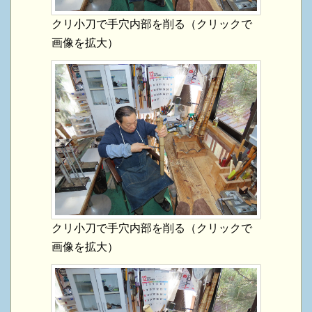
クリ小刀で手穴内部を削る（クリックで
画像を拡大）
クリ小刀で手穴内部を削る（クリックで
画像を拡大）