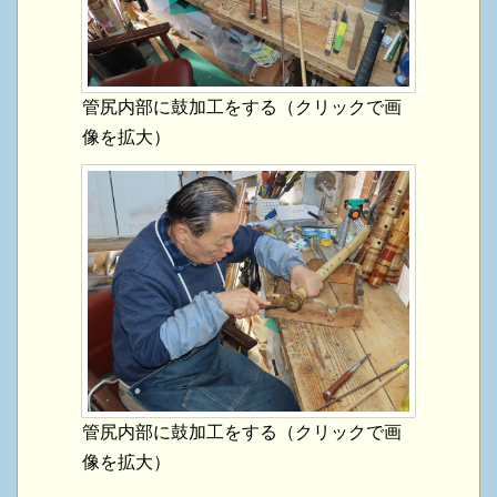
管尻内部に鼓加工をする（クリックで画
像を拡大）
管尻内部に鼓加工をする（クリックで画
像を拡大）