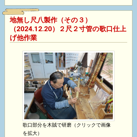
地無し尺八製作（その３）
（2024.12.20）２尺２寸管の歌口仕上
げ他作業
歌口部分を木賊で研磨（クリックで画像
を拡大）