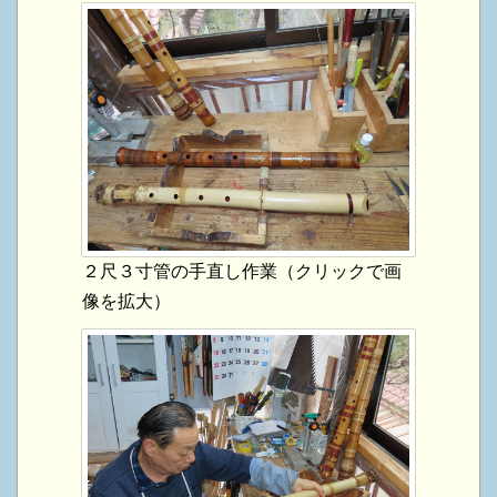
２尺３寸管の手直し作業（クリックで画
像を拡大）