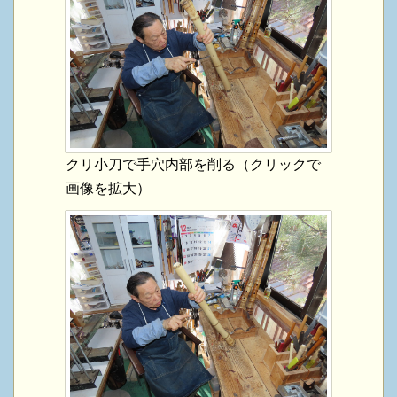
クリ小刀で手穴内部を削る（クリックで
画像を拡大）