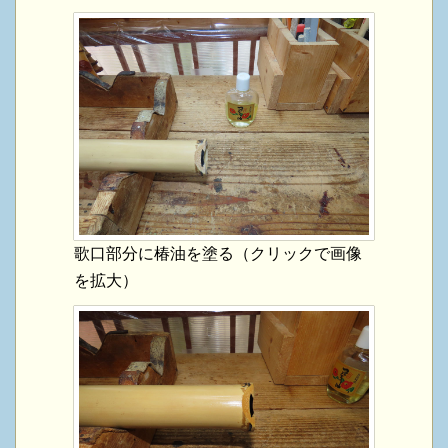
歌口部分に椿油を塗る（クリックで画像
を拡大）