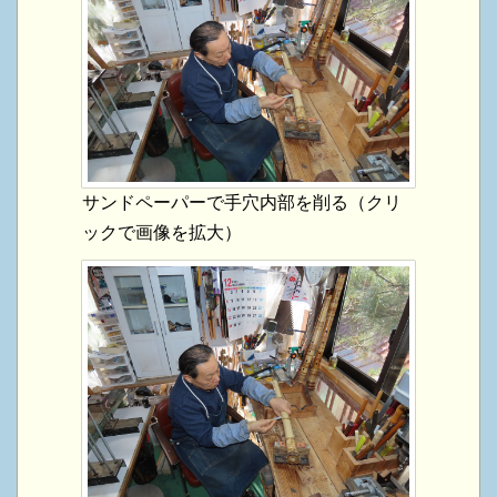
サンドペーパーで手穴内部を削る（クリ
ックで画像を拡大）