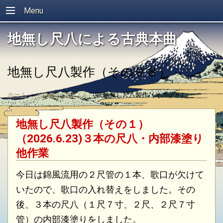
Menu
地無し尺八による古典本曲
地無し尺八製作（その９８）
ホーム
»
その他のこと（４）
»
地無し尺八製作（その９８）
地無し尺八製作（その１）
（2026.6.23)３本の尺八・内部漆塗り
他作業
今日は錦風流用の２尺管の１本、歌口が欠けて
いたので、歌口の入れ替えをしました。
その
後、３本の尺八（１尺７寸、２尺、２尺７寸
管）の内部漆塗りをしました。