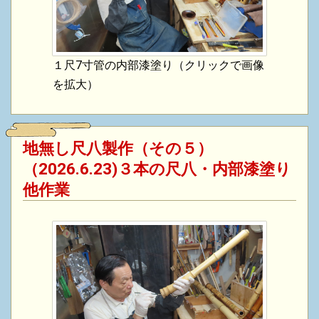
１尺7寸管の内部漆塗り（クリックで画像
を拡大）
地無し尺八製作（その５）
（2026.6.23)３本の尺八・内部漆塗り
他作業