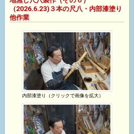
（2026.6.23)３本の尺八・内部漆塗り
他作業
内部漆塗り（クリックで画像を拡大）