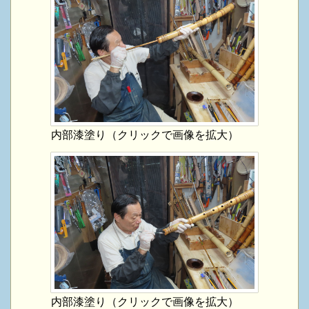
内部漆塗り（クリックで画像を拡大）
内部漆塗り（クリックで画像を拡大）