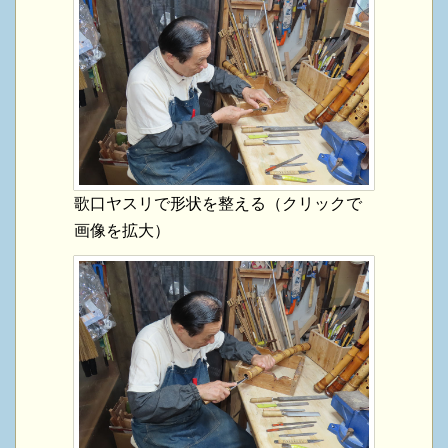
歌口ヤスリで形状を整える（クリックで
画像を拡大）