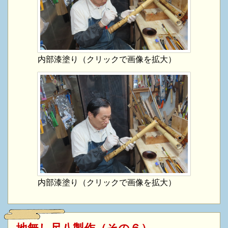
内部漆塗り（クリックで画像を拡大）
内部漆塗り（クリックで画像を拡大）
地無し尺八製作（その６）