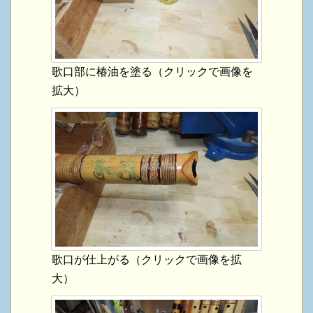
歌口部に椿油を塗る（クリックで画像を
拡大）
歌口が仕上がる（クリックで画像を拡
大）