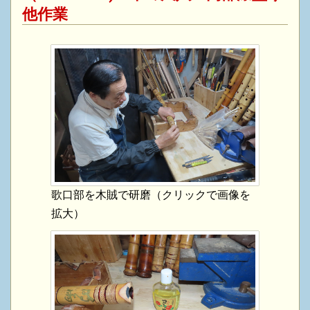
他作業
歌口部を木賊で研磨（クリックで画像を
拡大）