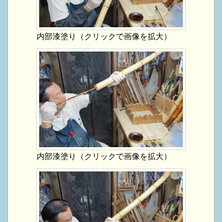
内部漆塗り（クリックで画像を拡大）
内部漆塗り（クリックで画像を拡大）