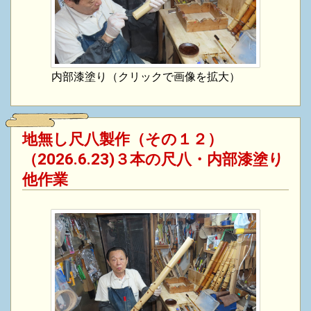
内部漆塗り（クリックで画像を拡大）
地無し尺八製作（その１２）
（2026.6.23)３本の尺八・内部漆塗り
他作業