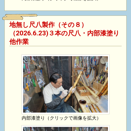
地無し尺八製作（その８）
（2026.6.23)３本の尺八・内部漆塗り
他作業
内部漆塗り（クリックで画像を拡大）