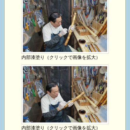
内部漆塗り（クリックで画像を拡大）
内部漆塗り（クリックで画像を拡大）